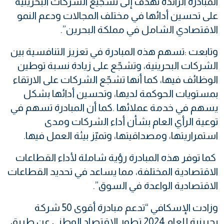
‬الاقتصادي‭ ‬الشامل‭ ‬في‭ ‬مملكة‭ ‬البحرين”‭.‬
‬استمراريتها،‭ ‬ومصداقيتها،‭ ‬وتميّز‭ ‬بيئة‭ ‬العمل‭ ‬فيها‭.‬
‬الاقتصادية‭ ‬الواعدة‭ ‬في‭ ‬السوق”‭.‬