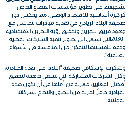
‬العالمية”‭.‬
‬الوطنية‭.