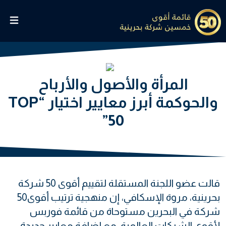
المرأة والأصول والأرباح
والحوكمة أبرز معايير اختيار “TOP
50”
‬بحرينية،‭ ‬مروة‭ ‬الإسكافي،‭ ‬إن‭ ‬منهجية‭ ‬ترتيب‭ ‬أقوى‭ ‬50‭